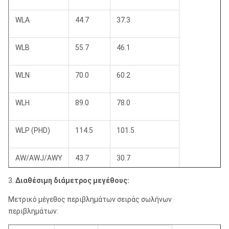
WLA
44.7
37.3
WLB
55.7
46.1
WLN
70.0
60.2
WLH
89.0
78.0
WLP (PHD)
114.5
101.5
AW/AWJ/AWY
43.7
30.7
3.
Διαθέσιμη διάμετρος μεγέθους:
BW BWJ/BWY
54.0
38.0
Μετρικό μέγεθος περιβλημάτων σειράς σωλήνων
περιβλημάτων:
NW/NWY
66.8
51.0