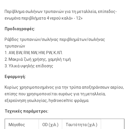
Όνομα προϊόντων:
Περίβλημα σωλήνων τρυπανιών
Περίβλημα σωλήνων τρυπανιών για τη μεταλλεία, επίπεδος-
Καλά τρυπώντας με τρυπάνι,
Χρήση:
ενωμένα περιβλήματα 4 νερού καλά» - 12»
τρυπήστε τη βαθιά τρύπα
Προδιαγραφές:
Τύπος:
Σωλήνας περιβλημάτων
Ράβδος τρυπανιών/σωλήνας περιβλημάτων/σωλήνας
τρυπανιών
1. AW, BW, RW, NW, HW, PW, Κ.ΛΠ.
2. Μακριά ζωή χρήσης, χαμηλή τιμή
3. Υλικά υψηλής επίδοσης
Εφαρμογή:
Κυρίως χρησιμοποιημένος για την τρύπα αποξηράνσεων αερίου,
επίσης που χρησιμοποιείται ευρέως για τη μεταλλεία,
εξερεύνηση γεωλογίας, hydroeceltric φράγμα.
Τεχνικές παράμετροι:
Μέγεθος
OD (χιλ.)
Ταυτότητα (χιλ.)