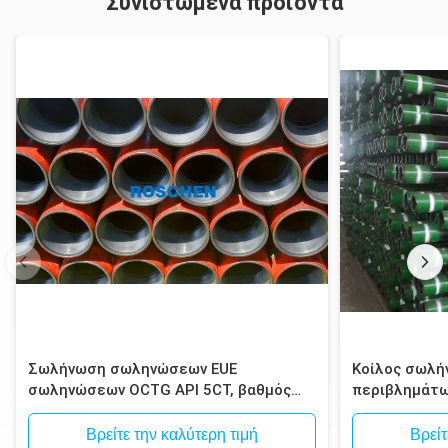
Συνιστώμενα προϊόντα
8»
8 5/8»
193.7
7 7/8»
174.7
Σωλήνωση σωληνώσεων EUE
Κοίλος σωλή
σωληνώσεων OCTG API 5CT, βαθμός
περιβλημάτω
J55/K55, N80, C90, C95, P110, άκρες
ίντσας για τ
EUE API 5CT
Βρείτε την καλύτερη τιμή
Βρείτ