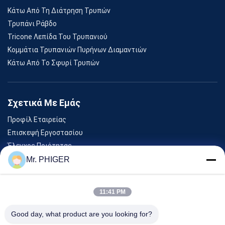
Κάτω Από Τη Διάτρηση Τρυπών
Τρυπάνι Ράβδο
Tricone Λεπίδα Του Τρυπανιού
Κομμάτια Τρυπανιών Πυρήνων Διαμαντιών
Κάτω Από Το Σφυρί Τρυπών
Σχετικά Με Εμάς
Προφίλ Εταιρείας
Επισκεψή Εργοστασίου
Έλεγχος Ποιότητας
Sitemap
Mr. PHIGER
Επικοινωνήστε Μαζί Μας
11:41 PM
Εκδηλώσεις
Good day, what product are you looking for?