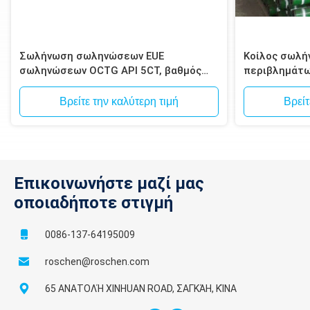
Σωλήνωση σωληνώσεων EUE
Κοίλος σωλή
σωληνώσεων OCTG API 5CT, βαθμός
περιβλημάτω
J55/K55, N80, C90, C95, P110, άκρες
ίντσας για τ
EUE API 5CT
Βρείτε την καλύτερη τιμή
Βρείτ
Επικοινωνήστε μαζί μας
οποιαδήποτε στιγμή
0086-137-64195009
roschen@roschen.com
65 ΑΝΑΤΟΛΉ XINHUAN ROAD, ΣΑΓΚΆΗ, ΚΊΝΑ