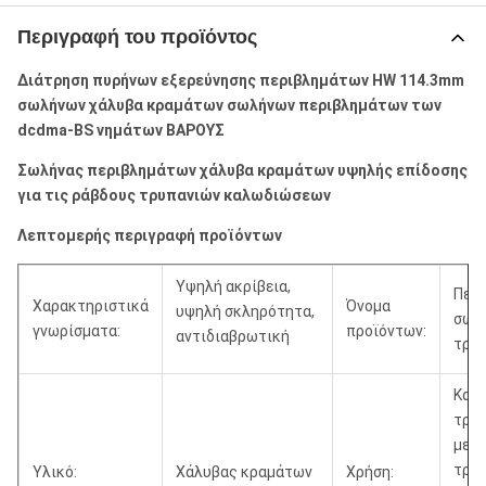
Περιγραφή του προϊόντος
Διάτρηση πυρήνων εξερεύνησης περιβλημάτων HW 114.3mm
σωλήνων χάλυβα κραμάτων σωλήνων περιβλημάτων των
dcdma-BS νημάτων ΒΑΡΟΥΣ
Σωλήνας περιβλημάτων χάλυβα κραμάτων υψηλής επίδοσης
για τις ράβδους τρυπανιών καλωδιώσεων
Λεπτομερής περιγραφή προϊόντων
Υψηλή ακρίβεια,
Περ
Χαρακτηριστικά
Όνομα
υψηλή σκληρότητα,
σωλ
γνωρίσματα:
προϊόντων:
αντιδιαβρωτική
τρυ
Καλ
τρυ
με τ
τρυ
Υλικό:
Χάλυβας κραμάτων
Χρήση: