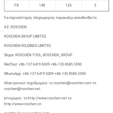
PX
140
125
5
HX
114.5
100.1
5
Για περισσότερες πληροφορίες παρακαλώ απευθυνθείτε:
NX
89
76.4
8
Α.Ε. ROSCHEN.
BX
73.1
60.4
8
ROSCHEN GROUP LIMITED
ROSCHEN HOLDINGS LIMITED
ΤΣΕΚΟΥΡΙ
57.3
48.5
8
Skype: ROSCHEN.TOOL, ROSCHEN_GROUP
WeChat: +86-137 6419 5009 +86-135 8585 5390
WhatsApp: +86-137 6419 5009 +86-135 8585 5390
Ηλεκτρονικό ταχυδρομείο: το roschen@roschen.com το
roschen@roschen.net
Ιστοχώρος: το http://www.roschen.net το
http://www.roschen.cn