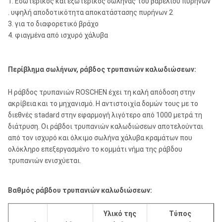
1. Εσωτερικός και εξωτερικός σωλήνας του βαρελιού πυρήνων
. υψηλή αποδοτικότητα αποκατάστασης πυρήνων 2
3. για το διαφορετικό βράχο
4. φιαγμένα από ισχυρό χάλυβα
Περίβλημα σωλήνων, ράβδος τρυπανιών καλωδιώσεων:
Η ράβδος τρυπανιών ROSCHEN έχει τη καλή απόδοση στην
ακρίβεια και το μηχανισμό. Η αντιστοιχία δομών τους με το
διεθνές stadard στην εφαρμογή λιγότερο από 1000 μετρά τη
διάτρυση. Οι ράβδοι τρυπανιών καλωδιώσεων αποτελούνται
από τον ισχυρό και όλκιμο σωλήνα χάλυβα κραμάτων που
ολόκληρο επεξεργασμένο το κομμάτι νήμα της ράβδου
τρυπανιών ενισχύεται.
Βαθμός ράβδου τρυπανιών καλωδιώσεων:
Υλικό της
Τύπος