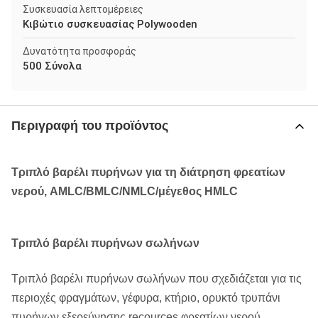
Συσκευασία λεπτομέρειες
Κιβώτιο συσκευασίας Polywooden
Δυνατότητα προσφοράς
500 Σύνολα
Περιγραφή του προϊόντος
Τριπλό βαρέλι πυρήνων για τη διάτρηση φρεατίων
νερού, AMLC/BMLC/NMLC/μέγεθος HMLC
Τριπλό βαρέλι πυρήνων σωλήνων
Τριπλό βαρέλι πυρήνων σωλήνων που σχεδιάζεται για τις
περιοχές φραγμάτων, γέφυρα, κτήριο, ορυκτό τρυπάνι
πυρήνων εξερεύνησης recources φρεατίων νερού