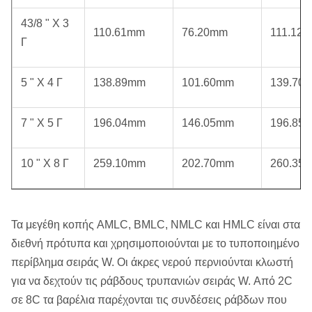
43/8 " Χ 3
110.61mm
76.20mm
111.12
Γ
5 " Χ 4 Γ
138.89mm
101.60mm
139.70
7 " Χ 5 Γ
196.04mm
146.05mm
196.85
10 " Χ 8 Γ
259.10mm
202.70mm
260.35
Τα μεγέθη κοπής AMLC, BMLC, NMLC και HMLC είναι στα
διεθνή πρότυπα και χρησιμοποιούνται με το τυποποιημένο
περίβλημα σειράς W. Οι άκρες νερού περνιούνται κλωστή
για να δεχτούν τις ράβδους τρυπανιών σειράς W. Από 2C
σε 8C τα βαρέλια παρέχονται τις συνδέσεις ράβδων που