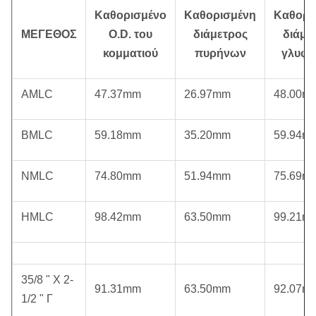
Καθορισμένο
Καθορισμένη
Καθορι
ΜΕΓΕΘΟΣ
O.D. του
διάμετρος
διάμε
κομματιού
πυρήνων
γλυφ
AMLC
47.37mm
26.97mm
48.00m
BMLC
59.18mm
35.20mm
59.94m
NMLC
74.80mm
51.94mm
75.69m
HMLC
98.42mm
63.50mm
99.21m
35/8 " Χ 2-
91.31mm
63.50mm
92.07m
1/2 " Γ