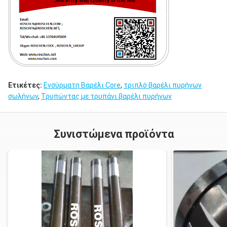
Ετικέτες:
Ενσύρματη Βαρέλι Core
,
τριπλό βαρέλι πυρήνων
σωλήνων
,
Τρυπώντας με τρυπάνι βαρέλι πυρήνων
Συνιστώμενα προϊόντα