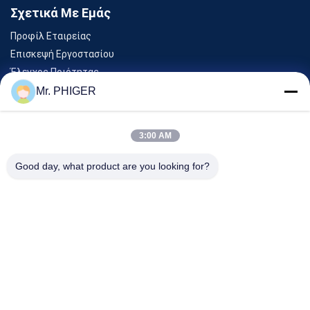
Σχετικά Με Εμάς
Προφίλ Εταιρείας
Επισκεψή Εργοστασίου
Έλεγχος Ποιότητας
Sitemap
Mr. PHIGER
Επικοινωνήστε Μαζί Μας
3:00 AM
Εκδηλώσεις
Good day, what product are you looking for?
Υποθέσεις
Ειδήσεις
Επικοινωνήστε Μαζί Μας
Τηλ.:
0086-137-64195009