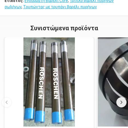
Ετικέτες:
Ενσύρματη Βαρέλι Core
,
τριπλό βαρέλι πυρήνων
σωλήνων
,
Τρυπώντας με τρυπάνι βαρέλι πυρήνων
Συνιστώμενα προϊόντα