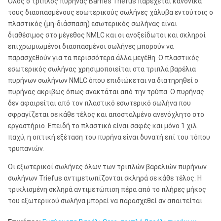
Όλος ο τριπλός πυρήνας Barrles Triefus παρέχεται κανονικά
7 " Χ 5 Γ
196.04mm
146.05mm
196.85mm
τους διασπασμένους εσωτερικούς σωλήνες χάλυβα εντούτοις ο
πλαστικός (μη-διάσπαση) εσωτερικός σωλήνας είναι
διαθέσιμος στο μέγεθος NMLC και οι ανοξείδωτοι και σκληροί
10 " Χ 8 Γ
259.10mm
202.70mm
260.35mm
επιχρωμιωμένοι διασπασμένοι σωλήνες μπορούν να
παρασχεθούν για τα περισσότερα άλλα μεγέθη. Ο πλαστικός
εσωτερικός σωλήνας χρησιμοποιείται στα τριπλά βαρέλια
πυρήνων σωλήνων NMLC όπου επιδιώκεται να διατηρηθεί ο
πυρήνας ακριβώς όπως ανακτάται από την τρύπα. Ο πυρήνας
δεν αφαιρείται από τον πλαστικό εσωτερικό σωλήνα που
σφραγίζεται σε κάθε τέλος και αποσταλμένο ανενόχλητο στο
εργαστήριο. Επειδή το πλαστικό είναι σαφές και μόνο 1 χιλ.
παχύ, η οπτική εξέταση του πυρήνα είναι δυνατή επί του τόπου
τρυπανιών.
Οι εξωτερικοί σωλήνες όλων των τριπλών βαρελιών πυρήνων
σωλήνων Triefus αντιμετωπίζονται σκληρά σε κάθε τέλος. Η
τρικλισμένη σκληρά αντιμετώπιση πέρα από το πλήρες μήκος
του εξωτερικού σωλήνα μπορεί να παρασχεθεί αν απαιτείται.