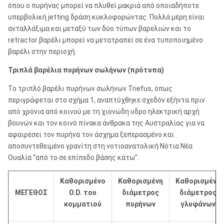
όπου ο πυρήνας μπορεί να πλυθεί μακριά από οποιαδήποτε
υπερβολική jetting δράση κυκλοφορώντας. Πολλά μέρη είναι
ανταλλάξιμα και μεταξύ των δύο τύπων βαρελιών και το
retractor βαρέλι μπορεί να μετατραπεί σε ένα τυποποιημένο
βαρέλι στην περιοχή.
Τριπλά βαρέλια πυρήνων σωλήνων (πρότυπα)
Το τριπλό βαρέλι πυρήνων σωλήνων Triefus, όπως
περιγράφεται στο σχήμα 1, αναπτύχθηκε σχεδόν εξήντα πριν
από χρόνια από κοινού με τη χιονώδη υδρο ηλεκτρική αρχή
βουνών και τον κοινό πίνακα άνθρακα της Αυστραλίας για να
αφαιρέσει τον πυρήνα τον άσχημα ξεπερασμένο και
αποσυντεθειμένο γρανίτη στη νοτιοανατολική Νότια Νέα
Ουαλία “από το σε επίπεδο βάσης κάτω”.
Καθορισμένο
Καθορισμένη
Καθορισμένη
ΜΕΓΕΘΟΣ
O.D. του
διάμετρος
διάμετρος
κομματιού
πυρήνων
γλυφάνων