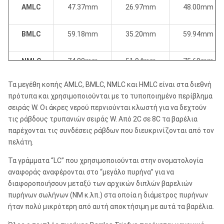
AMLC
47.37mm
26.97mm
48.00mm
BMLC
59.18mm
35.20mm
59.94mm
NMLC
74.80mm
51.94mm
75.69mm
Τα μεγέθη κοπής AMLC, BMLC, NMLC και HMLC είναι στα διεθνή
HMLC
98.42mm
63.50mm
99.21mm
πρότυπα και χρησιμοποιούνται με το τυποποιημένο περίβλημα
σειράς W. Οι άκρες νερού περνιούνται κλωστή για να δεχτούν
τις ράβδους τρυπανιών σειράς W. Από 2C σε 8C τα βαρέλια
παρέχονται τις συνδέσεις ράβδων που διευκρινίζονται από τον
35/8 " Χ
91.31mm
63.50mm
92.07mm
πελάτη.
2-1/2 " Γ
Τα γράμματα “LC” που χρησιμοποιούνται στην ονοματολογία
43/8 " Χ 3
αναφοράς αναφέρονται στο “μεγάλο πυρήνα” για να
110.61mm
76.20mm
111.12mm
Γ
διαφοροποιήσουν μεταξύ των αρχικών διπλών βαρελιών
πυρήνων σωλήνων (NM κ.λπ.) στα οποία η διάμετρος πυρήνων
ήταν πολύ μικρότερη από αυτή αποκτήσιμη με αυτά τα βαρέλια.
5 " Χ 4 Γ
138.89mm
101.60mm
139.70mm