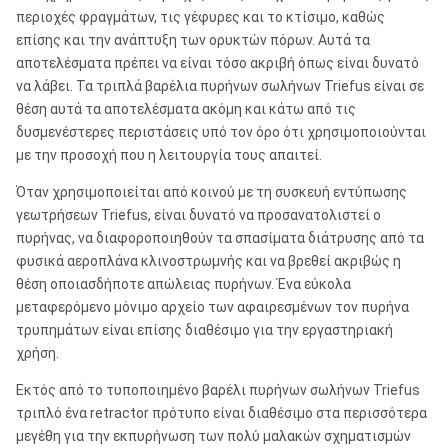
περιοχές φραγμάτων, τις γέφυρες και το κτίσιμο, καθώς
επίσης και την ανάπτυξη των ορυκτών πόρων. Αυτά τα
αποτελέσματα πρέπει να είναι τόσο ακριβή όπως είναι δυνατό
να λάβει. Τα τριπλά βαρέλια πυρήνων σωλήνων Triefus είναι σε
θέση αυτά τα αποτελέσματα ακόμη και κάτω από τις
δυσμενέστερες περιστάσεις υπό τον όρο ότι χρησιμοποιούνται
με την προσοχή που η λειτουργία τους απαιτεί.
Όταν χρησιμοποιείται από κοινού με τη συσκευή εντύπωσης
γεωτρήσεων Triefus, είναι δυνατό να προσανατολιστεί ο
πυρήνας, να διαφοροποιηθούν τα σπασίματα διάτρυσης από τα
φυσικά αεροπλάνα κλινοστρωμνής και να βρεθεί ακριβώς η
θέση οποιασδήποτε απώλειας πυρήνων. Ένα εύκολα
μεταφερόμενο μόνιμο αρχείο των αφαιρεσμένων τον πυρήνα
τρυπημάτων είναι επίσης διαθέσιμο για την εργαστηριακή
χρήση.
Εκτός από το τυποποιημένο βαρέλι πυρήνων σωλήνων Triefus
τριπλό ένα retractor πρότυπο είναι διαθέσιμο στα περισσότερα
μεγέθη για την εκπυρήνωση των πολύ μαλακών σχηματισμών