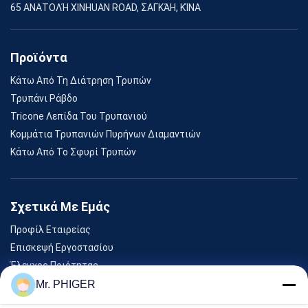
65 ΑΝΑΤΟΛΉ XINHUAN ROAD, ΣΑΓΚΆΗ, ΚΊΝΑ
Προϊόντα
Κάτω Από Τη Διάτρηση Τρυπών
Τρυπάνι Ράβδο
Tricone Λεπίδα Του Τρυπανιού
Κομμάτια Τρυπανιών Πυρήνων Διαμαντιών
Κάτω Από Το Σφυρί Τρυπών
Σχετικά Με Εμάς
Προφίλ Εταιρείας
Επισκεψή Εργοστασίου
Έλεγχος Ποιότητας
Sitemap
Mr. PHIGER
Επικοινωνήστε Μαζί Μας