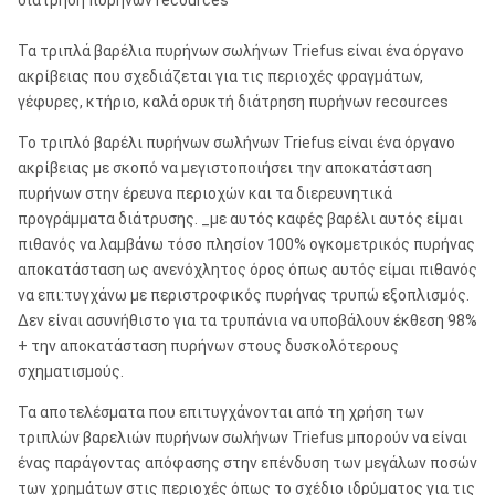
διάτρηση πυρήνων recources
Τα τριπλά βαρέλια πυρήνων σωλήνων Triefus είναι ένα όργανο
ακρίβειας που σχεδιάζεται για τις περιοχές φραγμάτων,
γέφυρες, κτήριο, καλά ορυκτή διάτρηση πυρήνων recources
Το τριπλό βαρέλι πυρήνων σωλήνων Triefus είναι ένα όργανο
ακρίβειας με σκοπό να μεγιστοποιήσει την αποκατάσταση
πυρήνων στην έρευνα περιοχών και τα διερευνητικά
προγράμματα διάτρυσης. _με αυτός καφές βαρέλι αυτός είμαι
πιθανός να λαμβάνω τόσο πλησίον 100% ογκομετρικός πυρήνας
αποκατάσταση ως ανενόχλητος όρος όπως αυτός είμαι πιθανός
να επι:τυγχάνω με περιστροφικός πυρήνας τρυπώ εξοπλισμός.
Δεν είναι ασυνήθιστο για τα τρυπάνια να υποβάλουν έκθεση 98%
+ την αποκατάσταση πυρήνων στους δυσκολότερους
σχηματισμούς.
Τα αποτελέσματα που επιτυγχάνονται από τη χρήση των
τριπλών βαρελιών πυρήνων σωλήνων Triefus μπορούν να είναι
ένας παράγοντας απόφασης στην επένδυση των μεγάλων ποσών
των χρημάτων στις περιοχές όπως το σχέδιο ιδρύματος για τις