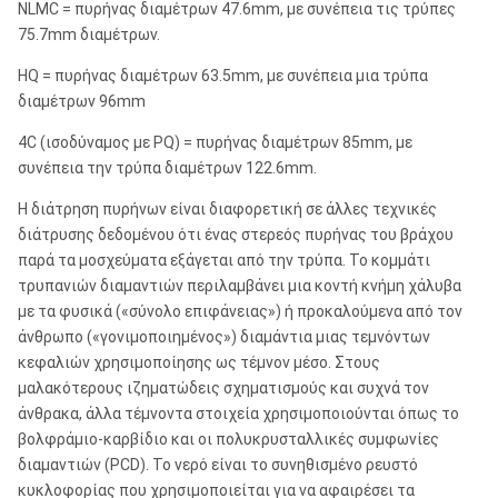
NLMC = πυρήνας διαμέτρων 47.6mm, με συνέπεια τις τρύπες
75.7mm διαμέτρων.
HQ = πυρήνας διαμέτρων 63.5mm, με συνέπεια μια τρύπα
διαμέτρων 96mm
4C (ισοδύναμος με PQ) = πυρήνας διαμέτρων 85mm, με
συνέπεια την τρύπα διαμέτρων 122.6mm.
Η διάτρηση πυρήνων είναι διαφορετική σε άλλες τεχνικές
διάτρυσης δεδομένου ότι ένας στερεός πυρήνας του βράχου
παρά τα μοσχεύματα εξάγεται από την τρύπα. Το κομμάτι
τρυπανιών διαμαντιών περιλαμβάνει μια κοντή κνήμη χάλυβα
με τα φυσικά («σύνολο επιφάνειας») ή προκαλούμενα από τον
άνθρωπο («γονιμοποιημένος») διαμάντια μιας τεμνόντων
κεφαλιών χρησιμοποίησης ως τέμνον μέσο. Στους
μαλακότερους ιζηματώδεις σχηματισμούς και συχνά τον
άνθρακα, άλλα τέμνοντα στοιχεία χρησιμοποιούνται όπως το
βολφράμιο-καρβίδιο και οι πολυκρυσταλλικές συμφωνίες
διαμαντιών (PCD). Το νερό είναι το συνηθισμένο ρευστό
κυκλοφορίας που χρησιμοποιείται για να αφαιρέσει τα