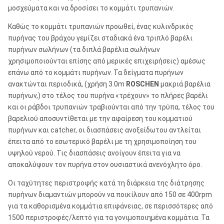
μοσχεύματα και να δροσίσει το κομμάτι τρυπανιών.
Καθώς το κομμάτι τρυπανιών προωθεί, ένας κυλινδρικός
πυρήνας του βράχου γεμίζει σταδιακά ένα τριπλό βαρέλι
πυρήνων σωλήνων (τα διπλά βαρέλια σωλήνων
χρησιμοποιούνται επίσης από μερικές επιχειρήσεις) αμέσως
επάνω από το κομμάτι πυρήνων. Τα δείγματα πυρήνων
ανακτώνται περιοδικά, (χρήση 3.0m
ROSCHEN
μακριά βαρέλια
πυρήνων,) στο τέλος του πυρήνα «τρέχουν» το πλήρες βαρέλι
και οι ράβδοι τρυπανιών τραβιούνται από την τρύπα, τέλος του
βαρελιού αποσυντίθεται με την αφαίρεση του κομματιού
πυρήνων και catcher, οι διασπάσεις ανοξείδωτου αντλείται
έπειτα από το εσωτερικό βαρέλι με τη χρησιμοποίηση του
υψηλού νερού. Τις διασπάσεις ανοίγουν έπειτα για να
αποκαλύψουν τον πυρήνα στον ουσιαστικά ανενόχλητο όρο.
Οι ταχύτητες περιστροφής κατά τη διάρκεια της διάτρησης
πυρήνων διαμαντιών μπορούν να ποικίλουν από 150 σε 400rpm
για τα καθορισμένα κομμάτια επιφάνειας, σε περισσότερες από
1500 περιστροφές/λεπτό για τα γονιμοποιημένα κομμάτια. Τα