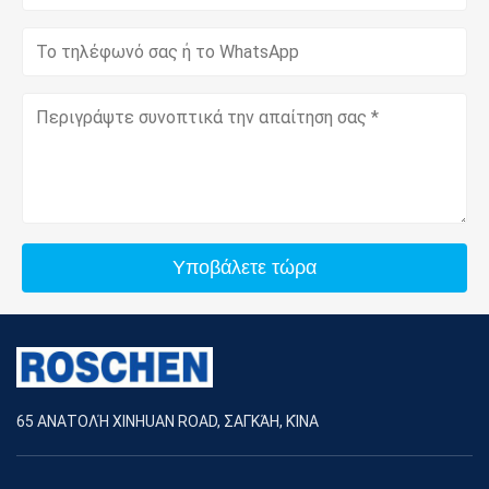
Υποβάλετε τώρα
65 ΑΝΑΤΟΛΉ XINHUAN ROAD, ΣΑΓΚΆΗ, ΚΊΝΑ