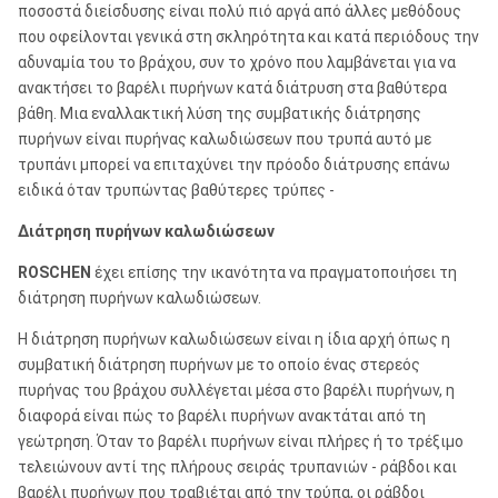
ποσοστά διείσδυσης είναι πολύ πιό αργά από άλλες μεθόδους
που οφείλονται γενικά στη σκληρότητα και κατά περιόδους την
αδυναμία του το βράχου, συν το χρόνο που λαμβάνεται για να
ανακτήσει το βαρέλι πυρήνων κατά διάτρυση στα βαθύτερα
βάθη. Μια εναλλακτική λύση της συμβατικής διάτρησης
πυρήνων είναι πυρήνας καλωδιώσεων που τρυπά αυτό με
τρυπάνι μπορεί να επιταχύνει την πρόοδο διάτρυσης επάνω
ειδικά όταν τρυπώντας βαθύτερες τρύπες -
Διάτρηση πυρήνων καλωδιώσεων
ROSCHEN
έχει επίσης την ικανότητα να πραγματοποιήσει τη
διάτρηση πυρήνων καλωδιώσεων.
Η διάτρηση πυρήνων καλωδιώσεων είναι η ίδια αρχή όπως η
συμβατική διάτρηση πυρήνων με το οποίο ένας στερεός
πυρήνας του βράχου συλλέγεται μέσα στο βαρέλι πυρήνων, η
διαφορά είναι πώς το βαρέλι πυρήνων ανακτάται από τη
γεώτρηση. Όταν το βαρέλι πυρήνων είναι πλήρες ή το τρέξιμο
τελειώνουν αντί της πλήρους σειράς τρυπανιών - ράβδοι και
βαρέλι πυρήνων που τραβιέται από την τρύπα, οι ράβδοι