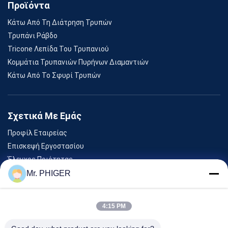
Προϊόντα
Κάτω Από Τη Διάτρηση Τρυπών
Τρυπάνι Ράβδο
Tricone Λεπίδα Του Τρυπανιού
Κομμάτια Τρυπανιών Πυρήνων Διαμαντιών
Κάτω Από Το Σφυρί Τρυπών
Σχετικά Με Εμάς
Προφίλ Εταιρείας
Επισκεψή Εργοστασίου
Έλεγχος Ποιότητας
Sitemap
Mr. PHIGER
Επικοινωνήστε Μαζί Μας
4:15 PM
Εκδηλώσεις