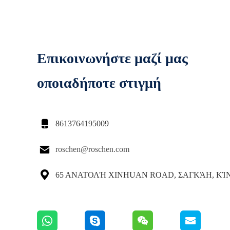
Επικοινωνήστε μαζί μας
οποιαδήποτε στιγμή

8613764195009

roschen@roschen.com

65 ΑΝΑΤΟΛΉ XINHUAN ROAD, ΣΑΓΚΆΗ, ΚΊ