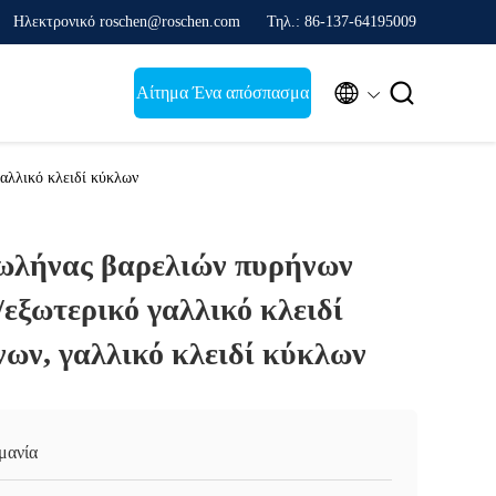
Ηλεκτρονικό roschen@roschen.com
Τηλ.: 86-137-64195009


Αίτημα Ένα απόσπασμα
αλλικό κλειδί κύκλων
ωλήνας βαρελιών πυρήνων
εξωτερικό γαλλικό κλειδί
ων, γαλλικό κλειδί κύκλων
μανία