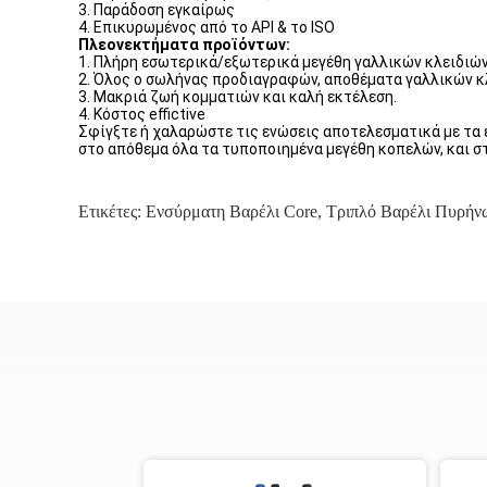
3. Παράδοση εγκαίρως
4. Επικυρωμένος από το API & το ISO
Πλεονεκτήματα προϊόντων:
1. Πλήρη εσωτερικά/εξωτερικά μεγέθη γαλλικών κλειδιών
2. Όλος ο σωλήνας προδιαγραφών, αποθέματα γαλλικών κλ
3. Μακριά ζωή κομματιών και καλή εκτέλεση.
4. Κόστος effictive
Σφίγξτε ή χαλαρώστε τις ενώσεις αποτελεσματικά με τα 
στο απόθεμα όλα τα τυποποιημένα μεγέθη κοπελών, και σ
Ετικέτες:
Ενσύρματη Βαρέλι Core
,
Τριπλό Βαρέλι Πυρή