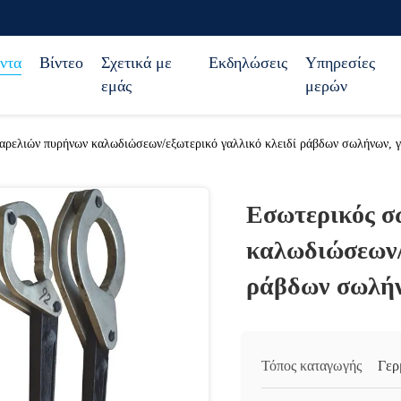
ντα
Βίντεο
Σχετικά με
Εκδηλώσεις
Υπηρεσίες
εμάς
μερών
αρελιών πυρήνων καλωδιώσεων/εξωτερικό γαλλικό κλειδί ράβδων σωλήνων, γ
Εσωτερικός σ
καλωδιώσεων/
ράβδων σωλήν
Τόπος καταγωγής
Γερ