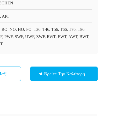
SCHEN
, API
 BQ, NQ, HQ, PQ, T36, T46, T56, T66, T76, T86,
, PWF, SWF, UWF, ZWF, RWT, EWT, AWT, BWT,
T,
Μαζί Μας
Βρείτε Την Καλύτερη Τιμή