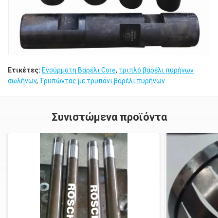
Ετικέτες:
Ενσύρματη Βαρέλι Core
,
τριπλό βαρέλι πυρήνων
σωλήνων
,
Τρυπώντας με τρυπάνι βαρέλι πυρήνων
Συνιστώμενα προϊόντα