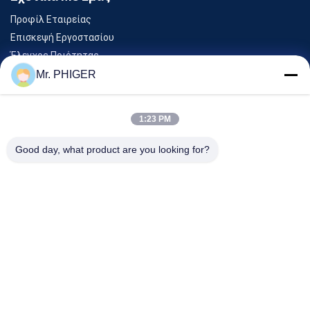
Προφίλ Εταιρείας
Επισκεψή Εργοστασίου
Έλεγχος Ποιότητας
Sitemap
Mr. PHIGER
Επικοινωνήστε Μαζί Μας
1:23 PM
Εκδηλώσεις
Good day, what product are you looking for?
Υποθέσεις
Ειδήσεις
Επικοινωνήστε Μαζί Μας
Τηλ.:
0086-137-64195009