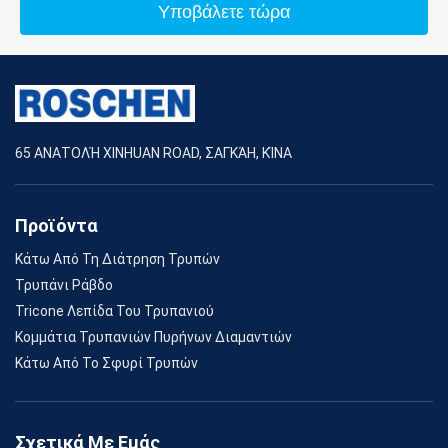
Υποβάλετε τώρα
65 ΑΝΑΤΟΛΉ XINHUAN ROAD, ΣΑΓΚΆΗ, ΚΊΝΑ
Προϊόντα
Κάτω Από Τη Διάτρηση Τρυπών
Τρυπάνι Ράβδο
Tricone Λεπίδα Του Τρυπανιού
Κομμάτια Τρυπανιών Πυρήνων Διαμαντιών
Κάτω Από Το Σφυρί Τρυπών
Σχετικά Με Εμάς