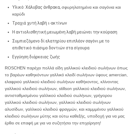
18»
Υλικό: Χάλυβας άνθρακα,
43X22X21CM
σφυρηλατημένα και σαγόνια και
16pcs
32KG
καρύδι
24»
55X22X21CM
12pcs
36KG
Τραχιά χυτή λαβή ι-ακτίνων
36»
55X22X21CM
6pcs
35KG
Η αντιολισθητική μειωμένη λαβή μειώνει την κούραση
Συμπιεζόμενο δί ελατηρίου επιπλέον σαγόνι με το
48»
55X22X21CM
4pcs
42KG
επιθετικό πιάσιμο δοντιών στα σίγουρα
Εγγύηση διάρκειας ζωής
ROSCHEN παρέχει πολλά είδη γαλλικού κλειδιού σωλήνων όπως
το βαρέων καθηκόντων γαλλικό κλειδί σωλήνων ύφους amercian,
ελαφριού γαλλικού κλειδιού σωλήνων καθήκοντος, κλίνοντας
γαλλικού κλειδιού σωλήνων, stillson γαλλικού κλειδιού σωλήνων,
αντισταθμισμένου γαλλικού κλειδιού σωλήνων, γρήγορου
γαλλικού κλειδιού σωλήνων, γαλλικού κλειδιού σωλήνων
αλυσίδων, γαλλικού κλειδιού φραγμών, και καμμμένου γαλλικού
κλειδιού σωλήνων μύτης και ούτω καθεξής, υποδοχή για να μας
έρθει σε επαφή με για να συζητήσει την επιχείρηση!