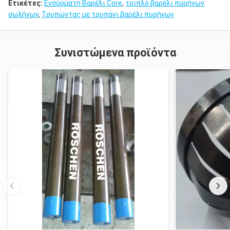
Ετικέτες:
Ενσύρματη Βαρέλι Core
,
τριπλό βαρέλι πυρήνων
σωλήνων
,
Τρυπώντας με τρυπάνι βαρέλι πυρήνων
Συνιστώμενα προϊόντα