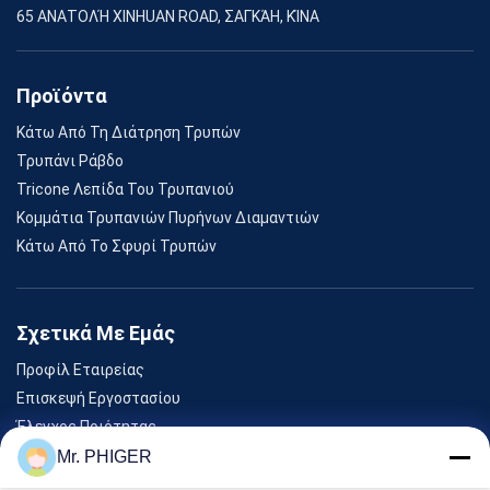
65 ΑΝΑΤΟΛΉ XINHUAN ROAD, ΣΑΓΚΆΗ, ΚΊΝΑ
Προϊόντα
Κάτω Από Τη Διάτρηση Τρυπών
Τρυπάνι Ράβδο
Tricone Λεπίδα Του Τρυπανιού
Κομμάτια Τρυπανιών Πυρήνων Διαμαντιών
Κάτω Από Το Σφυρί Τρυπών
Σχετικά Με Εμάς
Προφίλ Εταιρείας
Επισκεψή Εργοστασίου
Έλεγχος Ποιότητας
Sitemap
Mr. PHIGER
Επικοινωνήστε Μαζί Μας