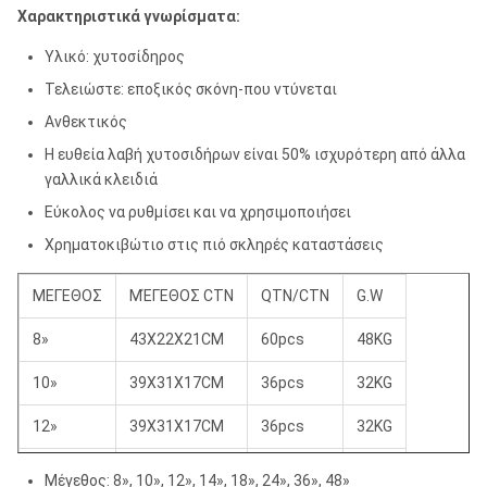
Χαρακτηριστικά γνωρίσματα:
Υλικό: χυτοσίδηρος
Τελειώστε: εποξικός σκόνη-που ντύνεται
Ανθεκτικός
Η ευθεία λαβή χυτοσιδήρων είναι 50% ισχυρότερη από άλλα
γαλλικά κλειδιά
Εύκολος να ρυθμίσει και να χρησιμοποιήσει
Χρηματοκιβώτιο στις πιό σκληρές καταστάσεις
ΜΕΓΕΘΟΣ
ΜΈΓΕΘΟΣ CTN
QTN/CTN
G.W
8»
43X22X21CM
60pcs
48KG
10»
39X31X17CM
36pcs
32KG
12»
39X31X17CM
36pcs
32KG
14»
35X33X18CM
24pcs
33KG
Μέγεθος: 8», 10», 12», 14», 18», 24», 36», 48»