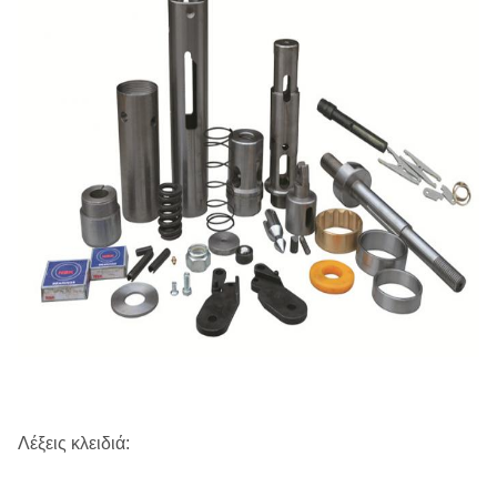
23
Άνοιξη συμπίεσης
24
Μανίκι
Λέξεις κλειδιά: