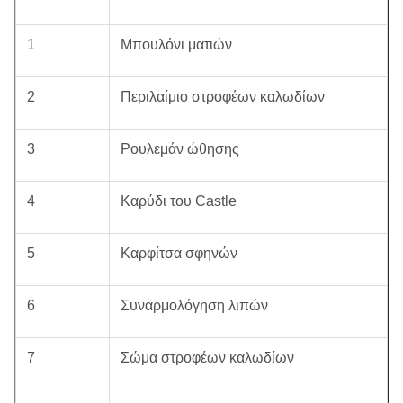
1
Μπουλόνι ματιών
2
Περιλαίμιο στροφέων καλωδίων
3
Ρουλεμάν ώθησης
4
Καρύδι του Castle
5
Καρφίτσα σφηνών
6
Συναρμολόγηση λιπών
7
Σώμα στροφέων καλωδίων