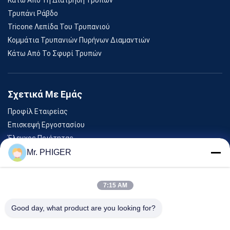
Τρυπάνι Ράβδο
Tricone Λεπίδα Του Τρυπανιού
Κομμάτια Τρυπανιών Πυρήνων Διαμαντιών
Κάτω Από Το Σφυρί Τρυπών
Σχετικά Με Εμάς
Προφίλ Εταιρείας
Επισκεψή Εργοστασίου
Έλεγχος Ποιότητας
Sitemap
Mr. PHIGER
Επικοινωνήστε Μαζί Μας
7:15 AM
Εκδηλώσεις
Good day, what product are you looking for?
Υποθέσεις