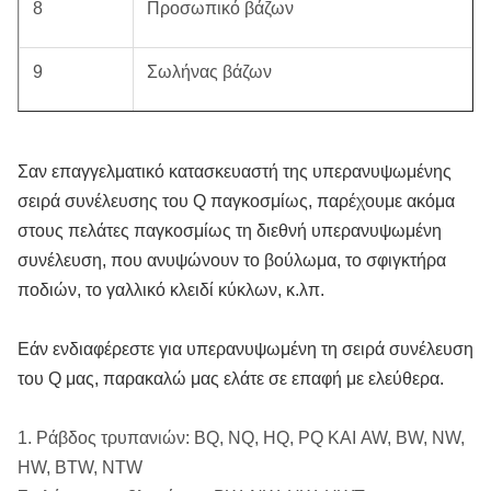
8
Προσωπικό βάζων
9
Σωλήνας βάζων
10
Μανίκι κλειδώματος
Σαν επαγγελματικό κατασκευαστή της υπερανυψωμένης
11
Καρύδι 3/4 UNC δεκαεξαδικού
σειρά συνέλευσης του Q παγκοσμίως, παρέχουμε ακόμα
στους πελάτες παγκοσμίως τη διεθνή υπερανυψωμένη
συνέλευση, που ανυψώνουν το βούλωμα, το σφιγκτήρα
12
Πλυντήριο, nord-κλειδαριά
ποδιών, το γαλλικό κλειδί κύκλων, κ.λπ.
13
ΚΑΠ
Εάν ενδιαφέρεστε για υπερανυψωμένη τη σειρά συνέλευση
του Q μας, παρακαλώ μας ελάτε σε επαφή με ελεύθερα.
14
Άνοιξη
1. Ράβδος τρυπανιών: BQ, NQ, HQ, PQ ΚΑΙ AW, BW, NW,
15
Μανίκι
HW, BTW, NTW