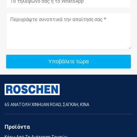
Υποβάλετε τώρα
65 ΑΝΑΤΟΛΉ XINHUAN ROAD, ΣΑΓΚΆΗ, ΚΊΝΑ
Προϊόντα
Κάτω Από Τη Διάτρηση Τρυπών