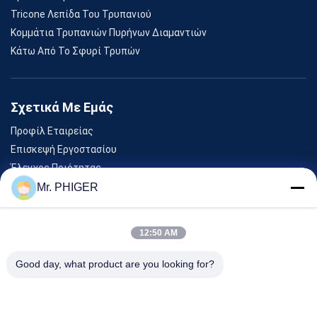
Tricone Λεπίδα Του Τρυπανιού
Κομμάτια Τρυπανιών Πυρήνων Διαμαντιών
Κάτω Από Το Σφυρί Τρυπών
Σχετικά Με Εμάς
Προφίλ Εταιρείας
Επισκεψή Εργοστασίου
Έλεγχος Ποιότητας
Sitemap
Mr. PHIGER
Επικοινωνήστε Μαζί Μας
12:50 AM
Εκδηλώσεις
Good day, what product are you looking for?
Υποθέσεις
Ειδήσεις