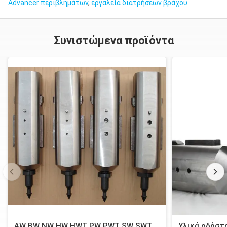
Advancer περιβλημάτων
,
εργαλεία διατρήσεων βράχου
Συνιστώμενα προϊόντα
AW BW NW HW HWT PW PWT SW SWT
Υλικά οδόστ