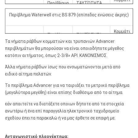
Περίβλημα
ΤΑΥΤΌΤΗΤΑ
Προσδιορισμός
O.D.
O.D.
περιβλημάτων.
Advancer.
Περίβλημα Waterwell στις BS 879 (επίπεδες ενώσεις άκρης)
SW.
6.625»
6.000»
7.800»
Κομμάτι
Περίβλημα
ΤΑΥΤΌΤΗΤΑ
Προσδιορισμός
O.D.
Τα νήματα ράβδων κομματιών και τρυπανιών Advancer
O.D.
περιβλημάτων.
Advancer.
UW.
7.625»
7.000»
8.800»
περιβλημάτων θα μπορούσαν να είναι οποιοδήποτε μέγεθος
κατόπιν αιτήματος, όπως 2-3/8» API. ΚΑΝΟΝΙΣΜΟΣ.
6» NB.
6.625»
6.000»
7.800»
ZW.
8.625»
8.000»
9.800»
Άλλα νήματα ράβδων ίσως που ενσωματώνονται μετά από
ειδικό αίτημα πελατών.
8» NB.
8.625»
8.000»
8.800»
Το περίβλημα Advancer για να ταιριάξει το μετρικό περίβλημα
(μεγαλύτερα μεγέθη) είναι επίσης διαθέσιμο από το αίτημα.
10» NB.
10.750»
10.000»
11.93»
εάν απαιτείτε να διατάξετε οποιων δήποτε από τα στοιχεία
ανωτέρω ή ένα επί παραγγελία ηλεκτρονικό ταχυδρομείο
σχεδίου έπειτα παρακαλώ ή να μας έρθετε σε επαφή με.
Ανταγωνιστικό πλεονέκτημα: