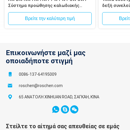
Σύστημα προώθησης καλωδιακής
δεξή συνελε
θήκης
τρυπάνι που
τρυπούν
Βρείτε την καλύτερη τιμή
Βρείτ
Επικοινωνήστε μαζί μας
οποιαδήποτε στιγμή
0086-137-64195009
roschen@roschen.com
65 ΑΝΑΤΟΛΉ XINHUAN ROAD, ΣΑΓΚΆΗ, ΚΊΝΑ
Στείλτε το αίτημά σας απευθείας σε εμάς