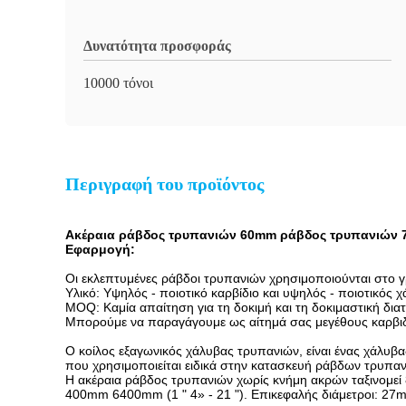
Δυνατότητα προσφοράς
10000 τόνοι
Περιγραφή του προϊόντος
Ακέραια ράβδος τρυπανιών 60mm ράβδος τρυπανιών 
Εφαρμογή:
Οι εκλεπτυμένες ράβδοι τρυπανιών χρησιμοποιούνται στο γρ
Υλικό: Υψηλός - ποιοτικό καρβίδιο και υψηλός - ποιοτικός 
MOQ: Καμία απαίτηση για τη δοκιμή και τη δοκιμαστική δια
Μπορούμε να παραγάγουμε ως αίτημά σας μεγέθους καρβιδ
Ο κοίλος εξαγωνικός χάλυβας τρυπανιών, είναι ένας χάλυβ
που χρησιμοποιείται ειδικά στην κατασκευή ράβδων τρυπανι
Η ακέραια ράβδος τρυπανιών χωρίς κνήμη ακρών ταξινομεί 8
400mm 6400mm (1 " 4» - 21 "). Επικεφαλής διάμετροι: 2