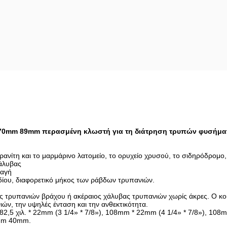
70mm 89mm περασμένη κλωστή για τη διάτρηση τρυπών φυσήμα
ανίτη και το μαρμάρινο λατομείο, το ορυχείο χρυσού, το σιδηρόδρομο, 
χάλυβας
ταγή
ίου, διαφορετικό μήκος των ράβδων τρυπανιών.
ας τρυπανιών βράχου ή ακέραιος χάλυβας τρυπανιών χωρίς άκρες. Ο κ
ών, την υψηλές ένταση και την ανθεκτικότητα.
2,5 χιλ. * 22mm (3 1/4» * 7/8»), 108mm * 22mm (4 1/4» * 7/8»), 108m
7mm 40mm.