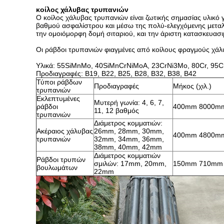
κοίλος χάλυβας τρυπανιών
Ο κοίλος χάλυβας τρυπανιών είναι ζωτικής σημασίας υλικό
βαθμού ασφαλίστρου και μέσω της πολύ-ελεγχόμενης μεταλλο
την ομοιόμορφη δομή σιταριού, και την άριστη κατασκευασι
Οι ράβδοι τρυπανιών φιαγμένες από κοίλους φραγμούς χάλ
Υλικά: 55SiMnMo, 40SiMnCrNiMoA, 23CrNi3Mo, 80Cr, 95
Προδιαγραφές: B19, B22, B25, B28, B32, B38, B42
Τύποι ράβδων
Προδιαγραφές
Μήκος (χιλ.)
τρυπανιών
Εκλεπτυμένες
Μυτερή γωνία: 4, 6, 7,
ράβδοι
400mm 8000m
11, 12 βαθμός
τρυπανιών
Διάμετρος κομματιών:
Ακέραιος χάλυβας
26mm, 28mm, 30mm,
400mm 4800m
τρυπανιών
32mm, 34mm, 36mm,
38mm, 40mm, 42mm
Διάμετρος κομματιών
Ράβδοι τρυπών
σμιλών: 17mm, 20mm,
150mm 710mm
βουλωμάτων
22mm