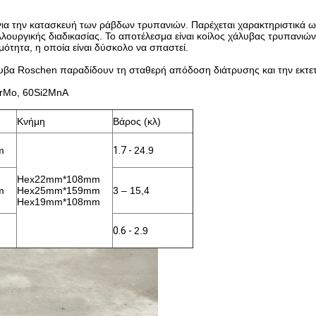
 για την κατασκευή των ράβδων τρυπανιών. Παρέχεται χαρακτηριστικά 
υργικής διαδικασίας. Το αποτέλεσμα είναι κοίλος χάλυβας τρυπανιών π
μότητα, η οποία είναι δύσκολο να σπαστεί.
υβα Roschen παραδίδουν τη σταθερή απόδοση διάτρυσης και την εκτε
CrMo, 60Si2MnA
Κνήμη
Βάρος (κλ)
m
1.7 -
24.9
Hex22mm*108mm
m
Hex25mm*159mm
3 – 15,4
Hex19mm*108mm
0.6 -
2.9