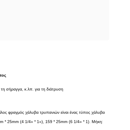
τος
τη σήραγγα, κ.λπ. για τη διάτρυση
οίλος φραγμός χάλυβα τρυπανιών είναι ένας τύπος χάλυβα
m * 25mm (4 1/4» * 1»), 159 * 25mm (6 1/4» * 1). Μήκη: