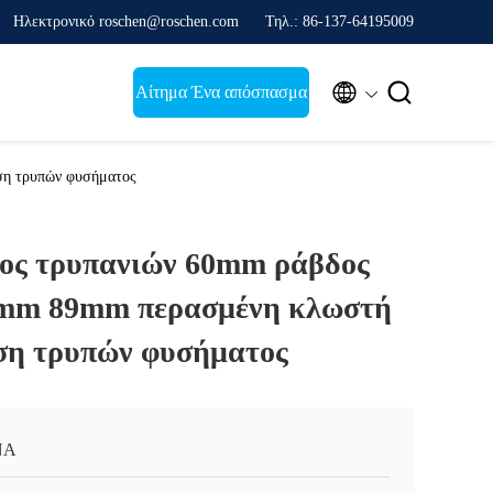
Ηλεκτρονικό roschen@roschen.com
Τηλ.: 86-137-64195009


Αίτημα Ένα απόσπασμα
ση τρυπών φυσήματος
ος τρυπανιών 60mm ράβδος
0mm 89mm περασμένη κλωστή
ηση τρυπών φυσήματος
ΝΑ