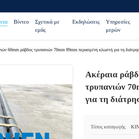
ντα
Βίντεο
Σχετικά με
Εκδηλώσεις
Υπηρεσίες
εμάς
μερών
νιών 60mm ράβδος τρυπανιών 70mm 89mm περασμένη κλωστή για τη διάτρη
Ακέραια ράβδ
τρυπανιών 7
για τη διάτρ
Τόπος καταγωγής
ΚΙ