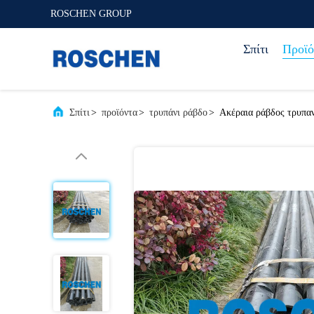
ROSCHEN GROUP
Σπίτι
Προϊό
Σπίτι
>
προϊόντα
>
τρυπάνι ράβδο
>
Ακέραια ράβδος τρυπα