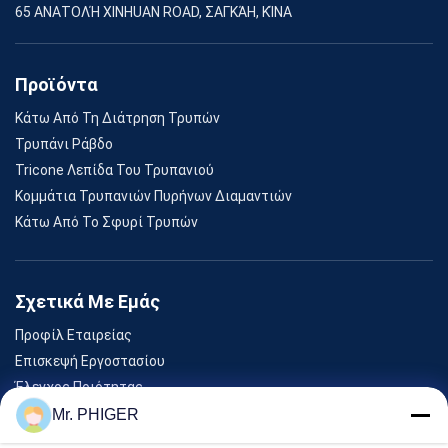
65 ΑΝΑΤΟΛΉ XINHUAN ROAD, ΣΑΓΚΆΗ, ΚΊΝΑ
Προϊόντα
Κάτω Από Τη Διάτρηση Τρυπών
Τρυπάνι Ράβδο
Tricone Λεπίδα Του Τρυπανιού
Κομμάτια Τρυπανιών Πυρήνων Διαμαντιών
Κάτω Από Το Σφυρί Τρυπών
Σχετικά Με Εμάς
Προφίλ Εταιρείας
Επισκεψή Εργοστασίου
Έλεγχος Ποιότητας
Sitemap
Mr. PHIGER
Επικοινωνήστε Μαζί Μας