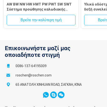
AW BW NW HW HWT PW PWT SW SWT
Υλικά οδόστ
Σύστημα προώθησης καλωδιακής
δεξή συνελε
θήκης
τρυπάνι που
τρυπούν
Βρείτε την καλύτερη τιμή
Βρείτ
Επικοινωνήστε μαζί μας
οποιαδήποτε στιγμή
0086-137-64195009
roschen@roschen.com
65 ΑΝΑΤΟΛΉ XINHUAN ROAD, ΣΑΓΚΆΗ, ΚΊΝΑ