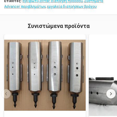
Ετικέτες:
εγκιβωτίζοντας διάτρηση προόδου
,
Συστήματα
Advancer περιβλημάτων
,
εργαλεία διατρήσεων βράχου
Συνιστώμενα προϊόντα