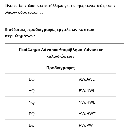
Είναι επίσης ιδιαίτερα κατάλληλο για τις εφαρμογές διάτρυσης
υλικών οδόστρωσης.
Διαθέσιμες προδιαγραφές εργαλείων κοπτών
περιβλημάτων:
Περίβλημα Advancer/περίβλημα Advancer
καλωδιώσεων
Προδιαγραφές
BQ
AW/AWL
HQ
BW/NWL
NQ
NW/HWL
PQ
HW/HWT
Bw
PW/PWT