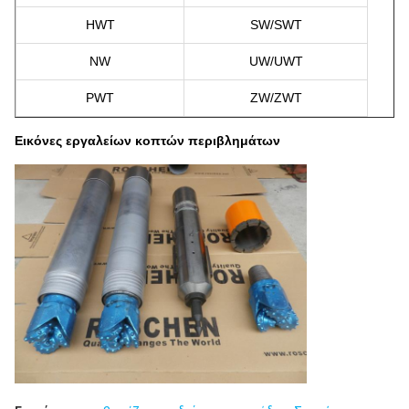
HWT
SW/SWT
NW
UW/UWT
PWT
ZW/ZWT
Εικόνες εργαλείων κοπτών περιβλημάτων