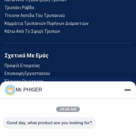
Τρυπάνι Ράβδο
Tricone Λεπίδα Του Τρυπανιού
Κομμάτια Τρυπανιών Πυρήνων Διαμαντιών
Κάτω Από Το Σφυρί Τρυπών
Σχετικά Με Εμάς
Προφίλ Εταιρείας
Επισκεψή Εργοστασίου
Έλεγχος Ποιότητας
Sitemap
Mr. PHIGER
Επικοινωνήστε Μαζί Μας
10:26 AM
Εκδηλώσεις
Good day, what product are you looking for?
Υποθέσεις