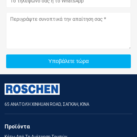
Υποβάλετε τώρα
65 ΑΝΑΤΟΛΉ XINHUAN ROAD, ΣΑΓΚΆΗ, ΚΊΝΑ
Προϊόντα
Κάτω Από Τη Διάτρηση Τρυπών