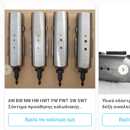
AW BW NW HW HWT PW PWT SW SWT
Υλικά οδόστ
Σύστημα προώθησης καλωδιακής
δεξή συνελε
θήκης
τρυπάνι που
τρυπούν
Βρείτε την καλύτερη τιμή
Βρείτ