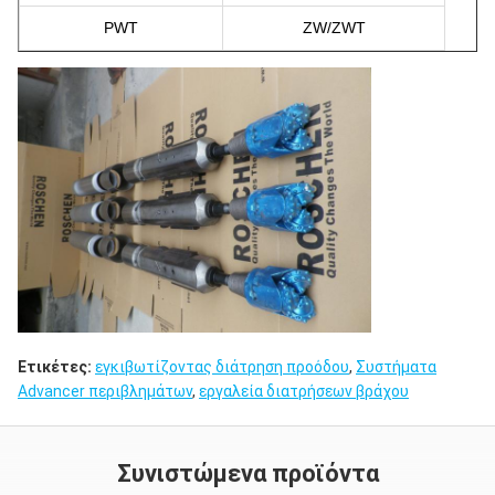
PWT
ZW/ZWT
Ετικέτες:
εγκιβωτίζοντας διάτρηση προόδου
,
Συστήματα
Advancer περιβλημάτων
,
εργαλεία διατρήσεων βράχου
Συνιστώμενα προϊόντα