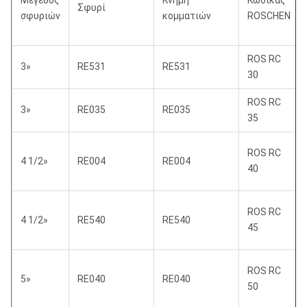
Μέγεθος
Κνήμη
Κώδικας
Σφυρί
σφυριών
κομματιών
ROSCHEN
ROS RC
3»
RE531
RE531
30
ROS RC
3»
RE035
RE035
35
ROS RC
4 1/2»
RE004
RE004
40
ROS RC
4 1/2»
RE540
RE540
45
ROS RC
5»
RE040
RE040
50