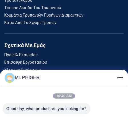
Τρυπάνι Ράβδο
Tricone Λεπίδα Του Τρυπανιού
Κομμάτια Τρυπανιών Πυρήνων Διαμαντιών
Κάτω Από Το Σφυρί Τρυπών
Σχετικά Με Εμάς
Προφίλ Εταιρείας
Επισκεψή Εργοστασίου
Έλεγχος Ποιότητας
Sitemap
Mr. PHIGER
Επικοινωνήστε Μαζί Μας
10:40 AM
Εκδηλώσεις
Good day, what product are you looking for?
Υποθέσεις
Ειδήσεις