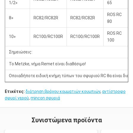
1/2»
65
ROS RC
8»
RC82/RC82R
RC82/RC82R
80
ROS RC
10»
RC100/RC100R
RC100/RC100R
100
Σημειώσεις:
Το Metzke, νήμα Remet είναι διαθέσιμο!
Οποιαδήποτε ειδική κνήμη τύπων του σφυριού RC θα είναι διαθέ
Ετικέτες:
διάτρηση βράχου κομματιών κουμπιών
,
αντίστροφο
σφυρί νερού
,
mincon σφυριά
Συνιστώμενα προϊόντα