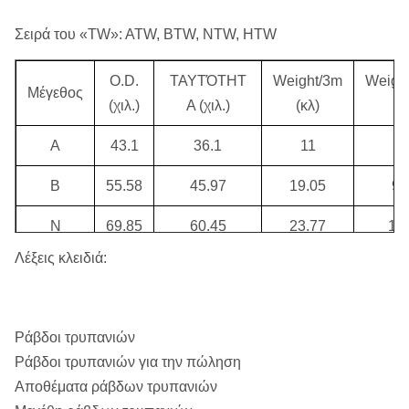
Σειρά του «TW»: ATW, BTW, NTW, HTW
O.D.
ΤΑΥΤΌΤΗΤ
Weight/3m
Weigh
Μέγεθος
(χιλ.)
Α (χιλ.)
(κλ)
(κ
Α
43.1
36.1
11
5
Β
55.58
45.97
19.05
9.
Ν
69.85
60.45
23.77
11
Λέξεις κλειδιά:
Χ
88.9
77.72
34.88
17
Π
114.3
101.6
53.07
26
Ράβδοι τρυπανιών
ATW
44.5
36.8
11.5
5.
Ράβδοι τρυπανιών για την πώληση
Αποθέματα ράβδων τρυπανιών
BTW
56.64
48.51
15.65
7.