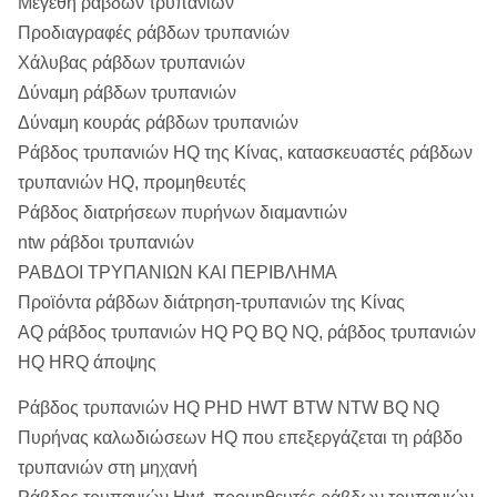
Μεγέθη ράβδων τρυπανιών
NTW
73.15
64.26
22.91
11
Προδιαγραφές ράβδων τρυπανιών
Χάλυβας ράβδων τρυπανιών
HTW
90.93
81.53
30.75
15
Δύναμη ράβδων τρυπανιών
Δύναμη κουράς ράβδων τρυπανιών
Ράβδος τρυπανιών HQ της Κίνας, κατασκευαστές ράβδων
τρυπανιών HQ, προμηθευτές
Ράβδος διατρήσεων πυρήνων διαμαντιών
ntw ράβδοι τρυπανιών
ΡΑΒΔΟΙ ΤΡΥΠΑΝΙΩΝ ΚΑΙ ΠΕΡΙΒΛΗΜΑ
Προϊόντα ράβδων διάτρηση-τρυπανιών της Κίνας
AQ ράβδος τρυπανιών HQ PQ BQ NQ, ράβδος τρυπανιών
HQ HRQ άποψης
Ράβδος τρυπανιών HQ PHD HWT BTW NTW BQ NQ
Πυρήνας καλωδιώσεων HQ που επεξεργάζεται τη ράβδο
τρυπανιών στη μηχανή