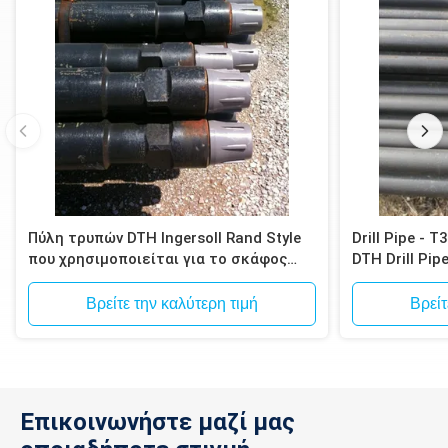
Πύλη τρυπών DTH Ingersoll Rand Style
Drill Pipe - 
που χρησιμοποιείται για το σκάφος
DTH Drill Pip
τρυπανιών τύπου T4W και T685 της
Atlas Copco
Βρείτε την καλύτερη τιμή
Βρείτ
Επικοινωνήστε μαζί μας