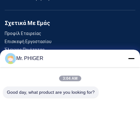
Σχετικά Με Εμάς
Προφίλ Εταιρείας
Επισκεψή Εργοστασίου
Έλεγχος Ποιότητας
Sitemap
Mr. PHIGER
Επικοινωνήστε Μαζί Μας
3:04 AM
Εκδηλώσεις
Good day, what product are you looking for?
Υποθέσεις
Ειδήσεις
Επικοινωνήστε Μαζί Μας