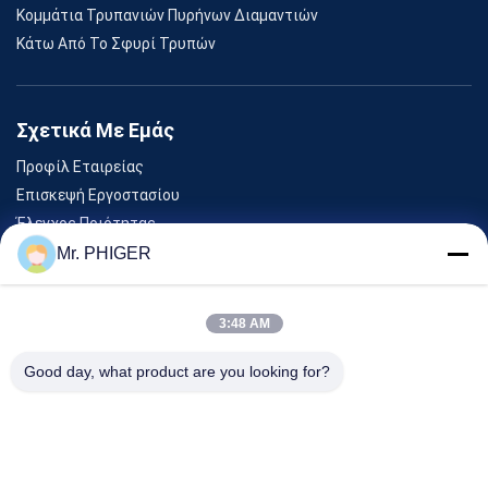
Κομμάτια Τρυπανιών Πυρήνων Διαμαντιών
Κάτω Από Το Σφυρί Τρυπών
Σχετικά Με Εμάς
Προφίλ Εταιρείας
Επισκεψή Εργοστασίου
Έλεγχος Ποιότητας
Sitemap
Mr. PHIGER
Επικοινωνήστε Μαζί Μας
3:48 AM
Εκδηλώσεις
Good day, what product are you looking for?
Υποθέσεις
Ειδήσεις