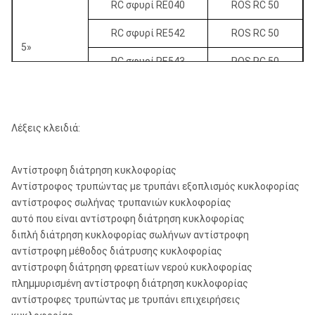
RC σφυρί RE040
ROS RC 50
RC σφυρί RE542
ROS RC 50
5»
RC σφυρί RE543
ROS RC 50
RC σφυρί RE545
ROS RC 50
RC σφυρί RE052
ROS RC 55
Λέξεις κλειδιά:
5-5 1/2»
RC σφυρί RE547
ROS RC 55
Αντίστροφη διάτρηση κυκλοφορίας
RC σφυρί RE054
ROS RC 55
Αντίστροφος τρυπώντας με τρυπάνι εξοπλισμός κυκλοφορίας
5 1/2-5 3/4»
RC σφυρί RE140
ROS RC 55
αντίστροφος σωλήνας τρυπανιών κυκλοφορίας
αυτό που είναι αντίστροφη διάτρηση κυκλοφορίας
διπλή διάτρηση κυκλοφορίας σωλήνων αντίστροφη
αντίστροφη μέθοδος διάτρυσης κυκλοφορίας
αντίστροφη διάτρηση φρεατίων νερού κυκλοφορίας
πλημμυρισμένη αντίστροφη διάτρηση κυκλοφορίας
αντίστροφες τρυπώντας με τρυπάνι επιχειρήσεις