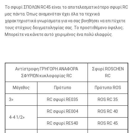
Το σφυρί ΣΠΟΛΩΝ RC45 είναι το αποτελεσματικότερο σφυρί RC
μας πάντα. Όπως αναμενόταν έχει όλα τα τεχνικά
χαρακτηριστικά γνωρίσματα για να σας βοηθήσει να επιτύχετε
τους στόχους δειγματοληψίας σας. Το προστιθέμενο όφελος;
Μπορείτε να κάνετε αυτό χειριμένος ένα πολύ ελαφρύς.
Αντίστροφη ΓΡΉΓΟΡΗ ΑΝΑΦΟΡΆ
Σφυρί ROSCHEN
ΣΦΥΡΙΏΝ κυκλοφορίας RC
RC
Μέγεθος
Πρότυπο
Πρότυπο ROS
3»
RC σφυρί RE035
ROS RC 35
RC σφυρί RE004
ROS RC 40
4-4 1/2»
RC σφυρί RE540
ROS RC 45