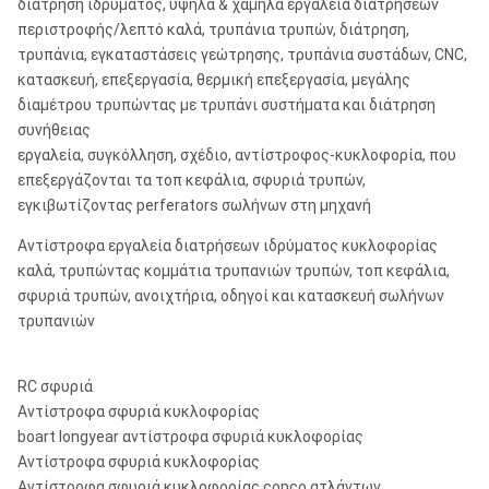
διάτρηση ιδρύματος, υψηλά & χαμηλά εργαλεία διατρήσεων
περιστροφής/λεπτό καλά, τρυπάνια τρυπών, διάτρηση,
τρυπάνια, εγκαταστάσεις γεώτρησης, τρυπάνια συστάδων, CNC,
κατασκευή, επεξεργασία, θερμική επεξεργασία, μεγάλης
διαμέτρου τρυπώντας με τρυπάνι συστήματα και διάτρηση
συνήθειας
εργαλεία, συγκόλληση, σχέδιο, αντίστροφος-κυκλοφορία, που
επεξεργάζονται τα τοπ κεφάλια, σφυριά τρυπών,
εγκιβωτίζοντας perferators σωλήνων στη μηχανή
Αντίστροφα εργαλεία διατρήσεων ιδρύματος κυκλοφορίας
καλά, τρυπώντας κομμάτια τρυπανιών τρυπών, τοπ κεφάλια,
σφυριά τρυπών, ανοιχτήρια, οδηγοί και κατασκευή σωλήνων
τρυπανιών
RC σφυριά
Αντίστροφα σφυριά κυκλοφορίας
boart longyear αντίστροφα σφυριά κυκλοφορίας
Αντίστροφα σφυριά κυκλοφορίας
Αντίστροφα σφυριά κυκλοφορίας copco ατλάντων