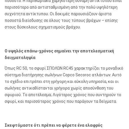
ποσοστό. Η περιθωριακά χαμηλότερη δύναμη αντίκτυπου είναι
περισσότερο από αντισταθμισμένη από την πολύ υψηλότερη
συχνότητα αντίκτυπου. Οι δοκιμές παρουσιάζουν άριστα
ποσοστά διείσδυσης σε όλους τους τύπους βράχων – επίσης
στους δύσκολους σχηματισμούς βράχου.
Ο υψηλός επάνω-χρόνος σημαίνει την αποτελεσματική
δειγματοληψία
Όπως RC 50, το σφυρί ΣΠΟΛΏΝ RC45 χαρακτηρίζει το μοναδικό
σύστημα διατήρησης σωλήνων Copco Secoroc ατλάντων. Αυτό
το σχέδιο επιτρέπει στη γρήγορη και εύκολη υπηρεσία, και οι
σωλήνες αντικαθίστανται γρήγορα χωρίς αποσύνθεση του
σφυριού. Το αποτέλεσμα; Λιγότερος χρόνος που συντηρούν το
σφυρί, και περισσότερος χρόνος που παράγουν τα δείγματα.
Σκεφτόμαστε ότι πρέπει να φέρετε ένα ελαφρύς