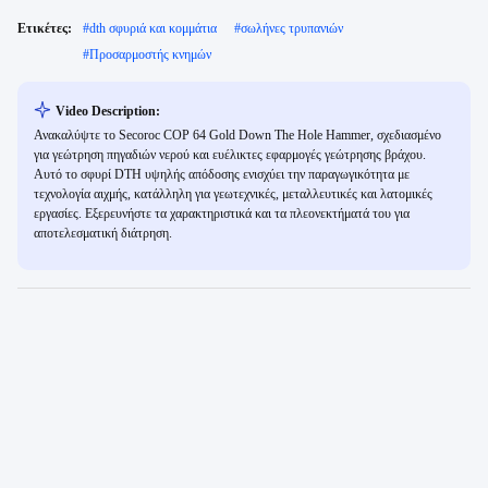
Ετικέτες:
#
dth σφυριά και κομμάτια
#
σωλήνες τρυπανιών
#
Προσαρμοστής κνημών
Video Description:
Ανακαλύψτε το Secoroc COP 64 Gold Down The Hole Hammer, σχεδιασμένο
για γεώτρηση πηγαδιών νερού και ευέλικτες εφαρμογές γεώτρησης βράχου.
Αυτό το σφυρί DTH υψηλής απόδοσης ενισχύει την παραγωγικότητα με
τεχνολογία αιχμής, κατάλληλη για γεωτεχνικές, μεταλλευτικές και λατομικές
εργασίες. Εξερευνήστε τα χαρακτηριστικά και τα πλεονεκτήματά του για
αποτελεσματική διάτρηση.