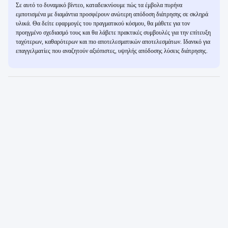
Σε αυτό το δυναμικό βίντεο, καταδεικνύουμε πώς τα έμβολα πυρήνα
εμποτισμένα με διαμάντια προσφέρουν ανώτερη απόδοση διάτρησης σε σκληρά
υλικά. Θα δείτε εφαρμογές του πραγματικού κόσμου, θα μάθετε για τον
προηγμένο σχεδιασμό τους και θα λάβετε πρακτικές συμβουλές για την επίτευξη
ταχύτερων, καθαρότερων και πιο αποτελεσματικών αποτελεσμάτων. Ιδανικό για
επαγγελματίες που αναζητούν αξιόπιστες, υψηλής απόδοσης λύσεις διάτρησης.